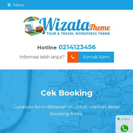
Menu
0214123456
Hotline
Informasi lebih lanjut?
Kontak Kami
Cek Booking
Gunakan form dibawah ini untuk melihat detail
booking Anda.
⚫ Online