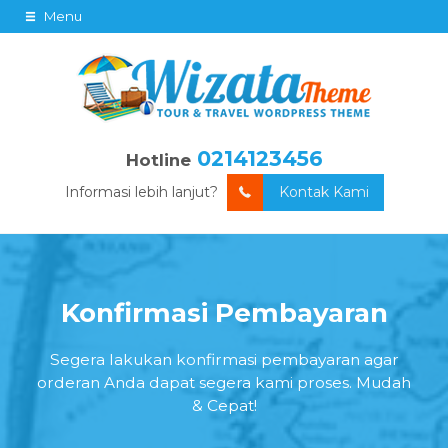
Menu
0214123456
Hotline
Informasi lebih lanjut?
Kontak Kami
Konfirmasi Pembayaran
Segera lakukan konfirmasi pembayaran agar
orderan Anda dapat segera kami proses. Mudah
& Cepat!