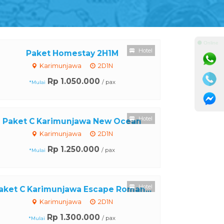
⚫ Online
Hotel
Paket Homestay 2H1M
Karimunjawa
2D1N
Rp 1.050.000
/ pax
*Mulai
Hotel
Paket C Karimunjawa New Ocean
Karimunjawa
2D1N
Rp 1.250.000
/ pax
*Mulai
Hotel
aket C Karimunjawa Escape Roman...
Karimunjawa
2D1N
Rp 1.300.000
/ pax
*Mulai