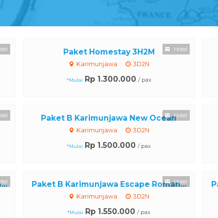
tel
Hotel
Paket Homestay 3H2M
Karimunjawa
3D2N
Rp 1.300.000
/ pax
*Mulai
tel
Hotel
Paket B Karimunjawa New Ocean
Karimunjawa
3D2N
Rp 1.500.000
/ pax
*Mulai
tel
Hotel
..
Paket B Karimunjawa Escape Roman...
P
Karimunjawa
3D2N
Rp 1.550.000
/ pax
*Mulai