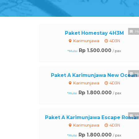
Ho
Paket Homestay 4H3M
Karimunjawa
4D3N
Rp 1.500.000
/ pax
*Mulai
Ho
Paket A Karimunjawa New Ocean
Karimunjawa
4D3N
Rp 1.800.000
/ pax
*Mulai
Ho
Paket A Karimunjawa Escape Roman.
Karimunjawa
4D3N
Rp 1.800.000
/ pax
*Mulai