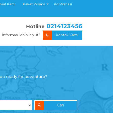
amat Kami
Paket Wisata
Konfirmasi
0214123456
Hotline
Informasi lebih lanjut?
Kontak Kami
you ready for adventure?
Cari